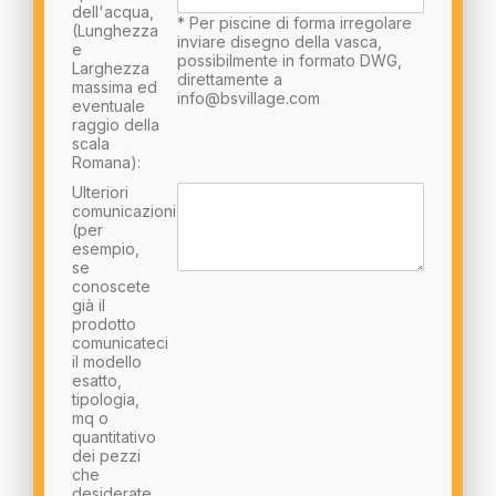
dell'acqua,
* Per piscine di forma irregolare
(Lunghezza
inviare disegno della vasca,
e
possibilmente in formato DWG,
Larghezza
direttamente a
massima ed
info@bsvillage.com
eventuale
raggio della
scala
Romana):
Ulteriori
comunicazioni
(per
esempio,
se
conoscete
già il
prodotto
comunicateci
il modello
esatto,
tipologia,
mq o
quantitativo
dei pezzi
che
desiderate