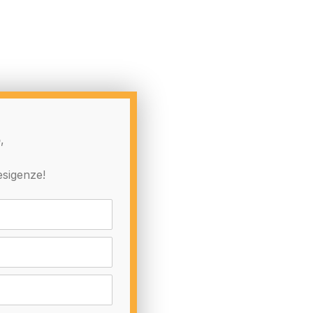
o
,
esigenze!