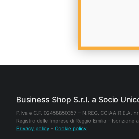
Business Shop S.r.l. a Socio Unic
P.Iva e C.F. 02458850357 – N.REG. CCIAA R.E.A. nr.
Registro delle Imprese di Reggio Emilia – Iscrizione
Privacy policy
–
Cookie policy