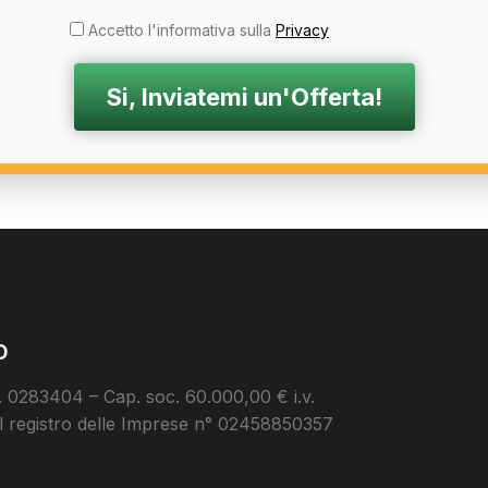
Accetto l'informativa sulla
Privacy
o
 0283404 – Cap. soc. 60.000,00 € i.v.
 al registro delle Imprese n° 02458850357