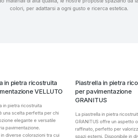
do materiali di alta qualità, le nostre proposte spaziano da las
colori, per adattarsi a ogni gusto e ricerca estetica.
a in pietra ricostruita
Piastrella in pietra ric
imentazione VELLUTO
per pavimentazione
GRANITUS
a in pietra ricostruita
una scelta perfetta per chi
La piastrella in pietra ricostrui
pzione elegante e versatile
GRANITUS offre un aspetto or
ria pavimentazione.
raffinato, perfetto per valorizz
 in diverse colorazioni tra cui
spazi esterni. Disponibile in d