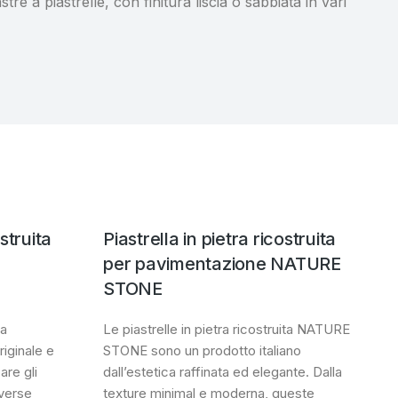
tre a piastrelle, con finitura liscia o sabbiata in vari
ostruita
Piastrella in pietra ricostruita
per pavimentazione NATURE
STONE
ta
Le piastrelle in pietra ricostruita NATURE
iginale e
STONE sono un prodotto italiano
are gli
dall’estetica raffinata ed elegante. Dalla
iverse
texture minimal e moderna, queste