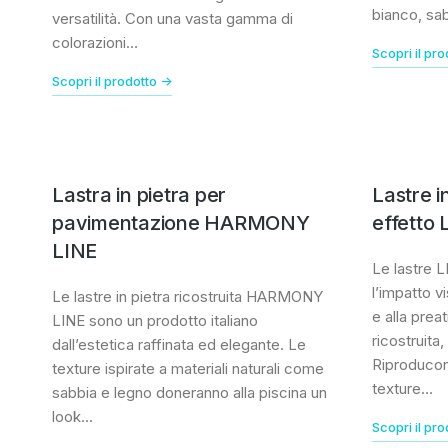
bianco, sab
versatilità. Con una vasta gamma di
colorazioni…
Scopri il pro
Scopri il prodotto ->
Lastra in pietra per
Lastre in
pavimentazione HARMONY
effetto
LINE
Le lastre 
l’impatto vi
Le lastre in pietra ricostruita HARMONY
e alla preat
LINE sono un prodotto italiano
ricostruita
dall’estetica raffinata ed elegante. Le
Riproducon
texture ispirate a materiali naturali come
texture…
sabbia e legno doneranno alla piscina un
look…
Scopri il pro