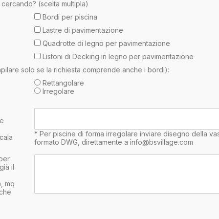
i cercando? (scelta multipla)
Bordi per piscina
Lastre di pavimentazione
Quadrotte di legno per pavimentazione
Listoni di Decking in legno per pavimentazione
pilare solo se la richiesta comprende anche i bordi):
Rettangolare
Irregolare
 e
* Per piscine di forma irregolare inviare disegno della va
cala
formato DWG, direttamente a info@bsvillage.com
(per
ià il
a, mq
 che