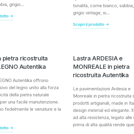
bia, grigio…
tonalità, come bianco, sabbia,
grigio vintage, si…
dotto ->
Scopri il prodotto ->
 pietra ricostruita
Lastra ARDESIA e
 LEGNO Autentika
MONREALE in pietra
ricostruita Autentika
LEGNO Autentika offrono
sivo del legno unito alla forza
Le pavimentazioni Ardesia e
icità della pietra naturale
Monreale in pietra ricostruita
, per una facile manutenzione.
prodotti artigianali, made in Ita
o fedelmente le venature e la
design minimal ed elegante. I
ad alta resistenza, legato alle
prima di alta qualità rende qu
dotto ->