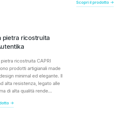
Scopri il prodotto ->
 pietra ricostruita
utentika
n pietra ricostruita CAPRI
ono prodotti artigianali made
l design minimal ed elegante. Il
 alta resistenza, legato alle
ma di alta qualità rende…
dotto ->