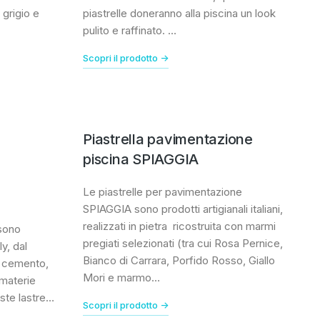
 grigio e
piastrelle doneranno alla piscina un look
pulito e raffinato. …
Scopri il prodotto ->
Piastrella pavimentazione
piscina SPIAGGIA
Le piastrelle per pavimentazione
SPIAGGIA sono prodotti artigianali italiani,
realizzati in pietra ricostruita con marmi
 sono
pregiati selezionati (tra cui Rosa Pernice,
ly, dal
Bianco di Carrara, Porfido Rosso, Giallo
l cemento,
Mori e marmo…
 materie
este lastre…
Scopri il prodotto ->