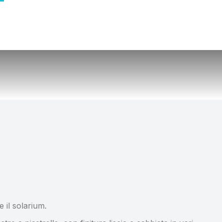
Prodotti Trattamento
I nostri Consigli
 il solarium.