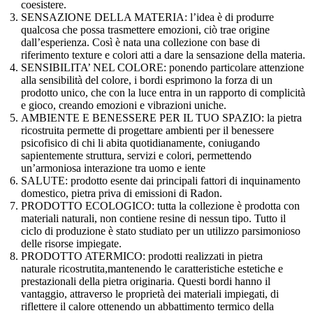
coesistere.
SENSAZIONE DELLA MATERIA: l’idea è di produrre
qualcosa che possa trasmettere emozioni, ciò trae origine
dall’esperienza. Così è nata una collezione con base di
riferimento texture e colori atti a dare la sensazione della materia.
SENSIBILITA’ NEL COLORE: ponendo particolare attenzione
alla sensibilità del colore, i bordi esprimono la forza di un
prodotto unico, che con la luce entra in un rapporto di complicità
e gioco, creando emozioni e vibrazioni uniche.
AMBIENTE E BENESSERE PER IL TUO SPAZIO: la pietra
ricostruita permette di progettare ambienti per il benessere
psicofisico di chi li abita quotidianamente, coniugando
sapientemente struttura, servizi e colori, permettendo
un’armoniosa interazione tra uomo e iente
SALUTE: prodotto esente dai principali fattori di inquinamento
domestico, pietra priva di emissioni di Radon.
PRODOTTO ECOLOGICO: tutta la collezione è prodotta con
materiali naturali, non contiene resine di nessun tipo. Tutto il
ciclo di produzione è stato studiato per un utilizzo parsimonioso
delle risorse impiegate.
PRODOTTO ATERMICO: prodotti realizzati in pietra
naturale ricostrutita,mantenendo le caratteristiche estetiche e
prestazionali della pietra originaria. Questi bordi hanno il
vantaggio, attraverso le proprietà dei materiali impiegati, di
riflettere il calore ottenendo un abbattimento termico della