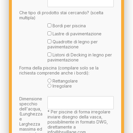
Che tipo di prodotto stai cercando? (scelta
multipla)
Bordi per piscina
Lastre di pavimentazione
Quadrotte di legno per
pavimentazione
Listoni di Decking in legno per
pavimentazione
Forma della piscina (compilare solo se la
richiesta comprende anche i bordi):
Rettangolare
Irregolare
Dimensione
specchio
dell'acqua,
* Per piscine di forma irregolare
(Lunghezza
inviare disegno della vasca,
e
possibilmente in formato DWG,
Larghezza
direttamente a
massima ed
info@bsvillage.com