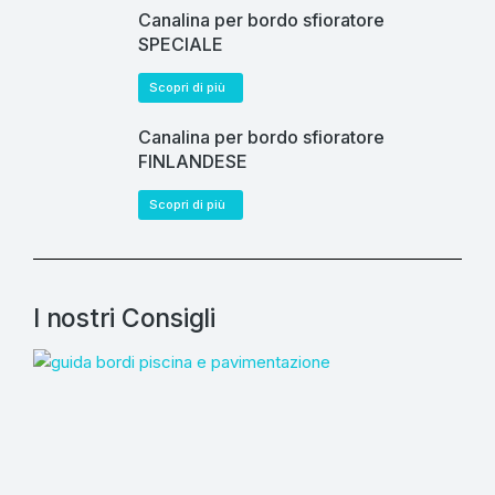
Canalina per bordo sfioratore
SPECIALE
Scopri di più
Canalina per bordo sfioratore
FINLANDESE
Scopri di più
I nostri Consigli
C
sc
pa
e i
Legg