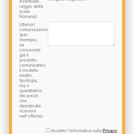
eventuale
raggio della
scala
Romana):
Ulteriori
comunicazioni
(per
esempio,
se
conoscete
già il
prodotto
comunicateci
il modello
esatto,
tipologia,
mq o
quantitativo
dei pezzi
che
desiderate
ricevere
nell'offerta):
Accetto l'informativa sulla
Privacy